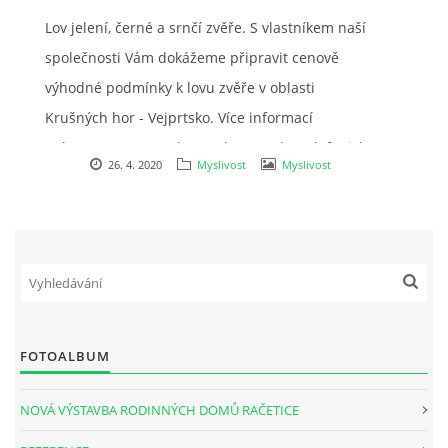
Lov jelení, černé a srnčí zvěře. S vlastníkem naší
ÚDAJE O SPOLEČNOSTI
společnosti Vám dokážeme připravit cenově
výhodné podmínky k lovu zvěře v oblasti
KONTAKTY
Krušných hor - Vejprtsko. Více informací
naleznete na www.doupnak.cz . Nebo telefonicky
VIZUALIZACE VÝSTAVBY V RAČETICÍCH
26. 4. 2020
Myslivost
Myslivost
na tel.č. 724784828 Vlastislav Hofman hospodář
Račetice 20, 43801 Žatec
Tel: 724784828
Email: hofmanat@gmail.com
Vlastislav Hofman jednatel firmy
FOTOALBUM
Martin Hofman stavbyvedoucí
Dmitrij Borovik vedoucí projekce
NOVÁ VÝSTAVBA RODINNÝCH DOMŮ RAČETICE