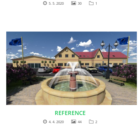
5. 5. 2020
30
1
ÚDAJE O SPOLEČNOSTI
KONTAKTY
VIZUALIZACE VÝSTAVBY V RAČETICÍCH
Račetice 20, 43801 Žatec
Tel: 724784828
Email: hofmanat@gmail.com
Vlastislav Hofman jednatel firmy
REFERENCE
Martin Hofman stavbyvedoucí
4. 4. 2020
44
2
Dmitrij Borovik vedoucí projekce