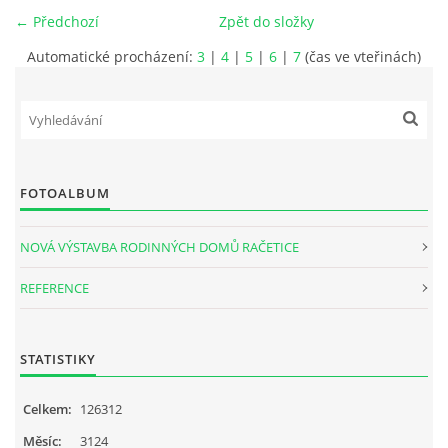
← Předchozí
Zpět do složky
ÚDAJE O SPOLEČNOSTI
Automatické procházení:
3
|
4
|
5
|
6
|
7
(čas ve vteřinách)
KONTAKTY
VIZUALIZACE VÝSTAVBY V RAČETICÍCH
FOTOALBUM
NOVÁ VÝSTAVBA RODINNÝCH DOMŮ RAČETICE
Račetice 20, 43801 Žatec
REFERENCE
Tel: 724784828
Email: hofmanat@gmail.com
Vlastislav Hofman jednatel firmy
STATISTIKY
Martin Hofman stavbyvedoucí
Dmitrij Borovik vedoucí projekce
Celkem:
126312
Měsíc:
3124