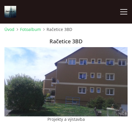
Úvod
Fotoalbum
Račetice 3BD
ÚVOD
Račetice 3BD
O NÁS
FOTOALBUM
DOKUMENTY
MYSLIVOST
Projekty a výstavba
ODKAZY A EXTERNÍ PUBLIKACE