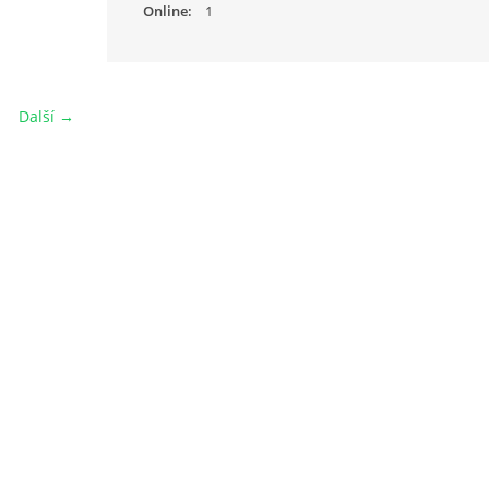
Online:
1
Další →