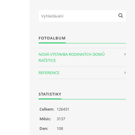
FOTOALBUM
NOVÁ VÝSTAVBA RODINNÝCH DOMŮ
RAČETICE
REFERENCE
STATISTIKY
Celkem:
126431
Měsíc:
3137
Den:
108