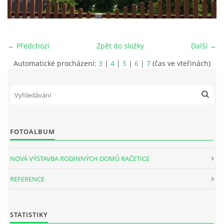
ÚDAJE O SPOLEČNOSTI
← Předchozí
Zpět do složky
Další →
KONTAKTY
Automatické procházení:
3
|
4
|
5
|
6
|
7
(čas ve vteřinách)
VIZUALIZACE VÝSTAVBY V RAČETICÍCH
FOTOALBUM
Račetice 20, 43801 Žatec
Tel: 724784828
Email: hofmanat@gmail.com
NOVÁ VÝSTAVBA RODINNÝCH DOMŮ RAČETICE
Vlastislav Hofman jednatel firmy
REFERENCE
Martin Hofman stavbyvedoucí
Dmitrij Borovik vedoucí projekce
STATISTIKY