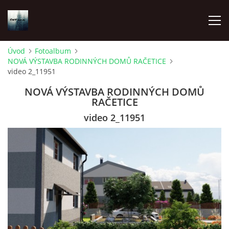
Úvod
Fotoalbum
NOVÁ VÝSTAVBA RODINNÝCH DOMŮ RAČETICE
ÚVOD
video 2_11951
NOVÁ VÝSTAVBA RODINNÝCH DOMŮ
O NÁS
RAČETICE
video 2_11951
FOTOALBUM
DOKUMENTY
MYSLIVOST
ODKAZY A EXTERNÍ PUBLIKACE