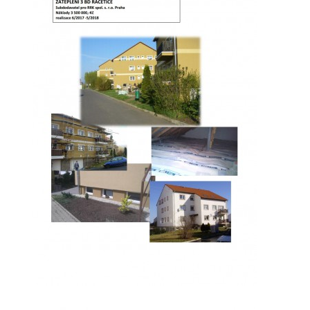
ÚDAJE O SPOLEČNOSTI
KONTAKTY
VIZUALIZACE VÝSTAVBY V RAČETICÍCH
Račetice 20, 43801 Žatec
Tel: 724784828
Email: hofmanat@gmail.com
Vlastislav Hofman jednatel firmy
Martin Hofman stavbyvedoucí
Dmitrij Borovik vedoucí projekce