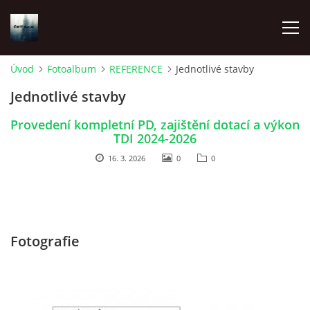
Úvod
Fotoalbum
REFERENCE
Jednotlivé stavby
ÚVOD
Jednotlivé stavby
Provedení kompletní PD, zajištění dotací a výkon
O NÁS
TDI 2024-2026
16. 3. 2026
0
0
FOTOALBUM
DOKUMENTY
Fotografie
MYSLIVOST
ODKAZY A EXTERNÍ PUBLIKACE