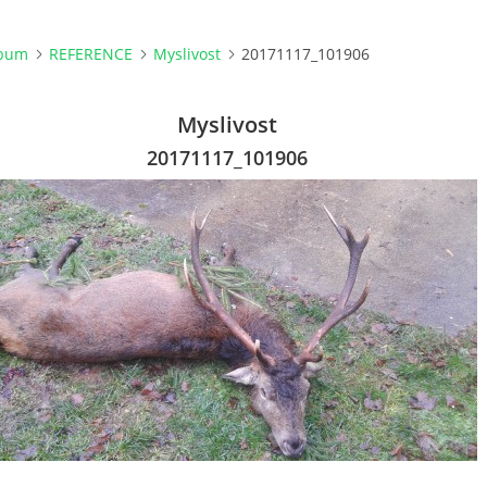
lbum
REFERENCE
Myslivost
20171117_101906
Myslivost
20171117_101906