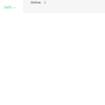
Online:
2
Další →