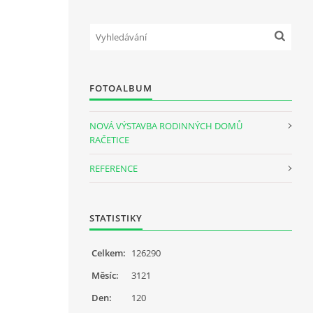
FOTOALBUM
NOVÁ VÝSTAVBA RODINNÝCH DOMŮ
RAČETICE
REFERENCE
STATISTIKY
Celkem:
126290
Měsíc:
3121
Den:
120