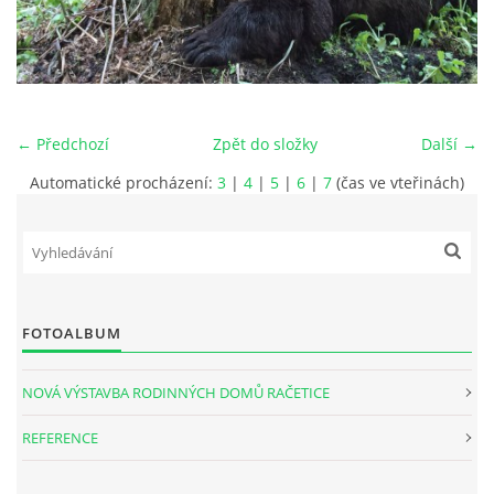
ÚDAJE O SPOLEČNOSTI
KONTAKTY
← Předchozí
Zpět do složky
Další →
VIZUALIZACE VÝSTAVBY V RAČETICÍCH
Automatické procházení:
3
|
4
|
5
|
6
|
7
(čas ve vteřinách)
Račetice 20, 43801 Žatec
Tel: 724784828
FOTOALBUM
Email: hofmanat@gmail.com
Vlastislav Hofman jednatel firmy
NOVÁ VÝSTAVBA RODINNÝCH DOMŮ RAČETICE
Martin Hofman stavbyvedoucí
Dmitrij Borovik vedoucí projekce
REFERENCE