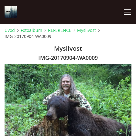
Úvod
Fotoalbum
REFERENCE
Myslivost
IMG-20170904-WA0009
ÚVOD
Myslivost
O NÁS
IMG-20170904-WA0009
FOTOALBUM
DOKUMENTY
MYSLIVOST
ODKAZY A EXTERNÍ PUBLIKACE