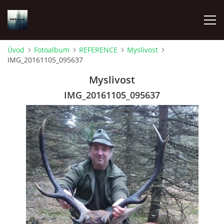
Úvod
Fotoalbum
REFERENCE
Myslivost
IMG_20161105_095637
ÚVOD
Myslivost
O NÁS
IMG_20161105_095637
FOTOALBUM
DOKUMENTY
MYSLIVOST
ODKAZY A EXTERNÍ PUBLIKACE