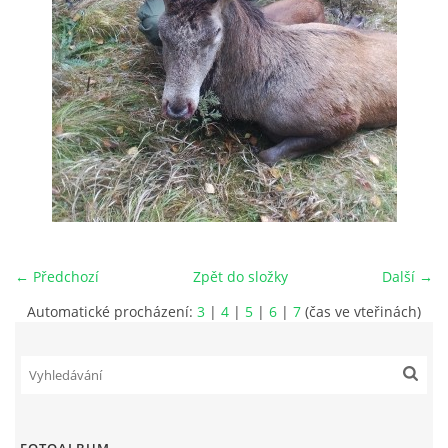
ÚDAJE O SPOLEČNOSTI
KONTAKTY
VIZUALIZACE VÝSTAVBY V RAČETICÍCH
Račetice 20, 43801 Žatec
← Předchozí
Zpět do složky
Další →
Tel: 724784828
Automatické procházení:
3
|
4
|
5
|
6
|
7
(čas ve vteřinách)
Email: hofmanat@gmail.com
Vlastislav Hofman jednatel firmy
Martin Hofman stavbyvedoucí
Dmitrij Borovik vedoucí projekce